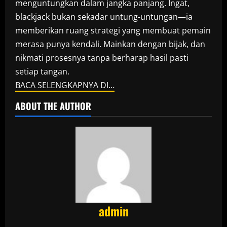
menguntungkan dalam jangka panjang. Ingat,
blackjack bukan sekadar untung-untungan—ia
memberikan ruang strategi yang membuat pemain
merasa punya kendali. Mainkan dengan bijak, dan
nikmati prosesnya tanpa berharap hasil pasti
setiap tangan.
BACA SELENGKAPNYA DI…
ABOUT THE AUTHOR
admin