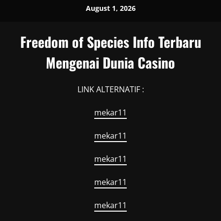
Skip
August 1, 2026
to
content
Freedom of Species Info Terbaru
Mengenai Dunia Casino
LINK ALTERNATIF :
mekar11
mekar11
mekar11
mekar11
mekar11