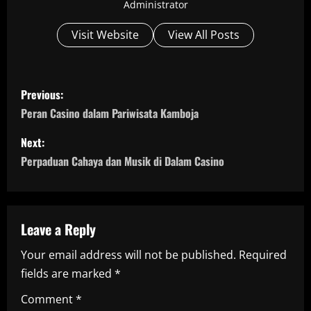
Administrator
Visit Website
View All Posts
P
Previous:
o
Peran Casino dalam Pariwisata Kamboja
s
Next:
Perpaduan Cahaya dan Musik di Dalam Casino
t
n
a
Leave a Reply
Your email address will not be published.
Required
v
fields are marked
*
i
Comment
*