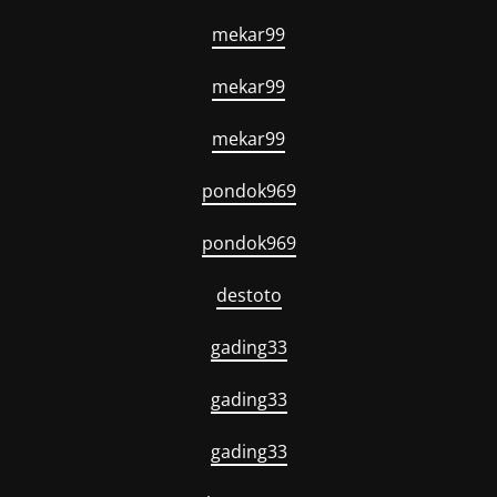
mekar99
mekar99
mekar99
pondok969
pondok969
destoto
gading33
gading33
gading33