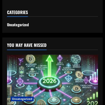
CATEGORIES
Uncategorized
YOU MAY HAVE MISSED
Uncategorized