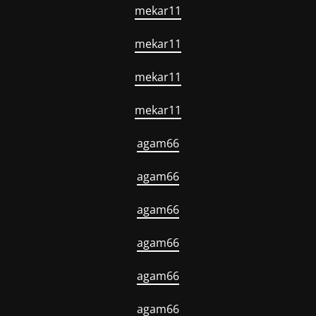
mekar11
mekar11
mekar11
mekar11
agam66
agam66
agam66
agam66
agam66
agam66