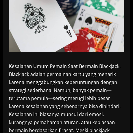
Kesalahan Umum Pemain Saat Bermain Blackjack.
Blackjack adalah permainan kartu yang menarik
karena menggabungkan keberuntungan dengan
strategi sederhana. Namun, banyak pemain—
terutama pemula—sering merugi lebih besar
karena kesalahan yang sebenarnya bisa dihindari.
Kesalahan ini biasanya muncul dari emosi,
kurangnya pemahaman aturan, atau kebiasaan
bermain berdasarkan firasat. Meski blackjack