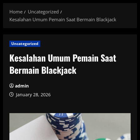
Menu
Home
Uncategorized
Kesalahan Umum Pemain Saat Bermain Blackjack
Uncategorized
Kesalahan Umum Pemain Saat
Bermain Blackjack
admin
January 28, 2026