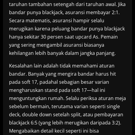
taruhan tambahan setengah dari taruhan awal. Jika
bandar punya blackjack, asuransi membayar 2:1.
Secara matematis, asuransi hampir selalu
merugikan karena peluang bandar punya blackjack
hanya sekitar 30 persen saat upcard As. Pemain
yang sering mengambil asuransi biasanya
kehilangan lebih banyak dalam jangka panjang.
Kesalahan lain adalah tidak memahami aturan
bandar. Banyak yang mengira bandar harus hit
pada soft 17, padahal sebagian besar varian
mengharuskan stand pada soft 17—hal ini
menguntungkan rumah. Selalu periksa aturan meja
sebelum bermain, terutama varian seperti single
deck, double down setelah split, atau pembayaran
blackjack 6:5 (yang lebih merugikan daripada 3:2).
Mengabaikan detail kecil seperti ini bisa