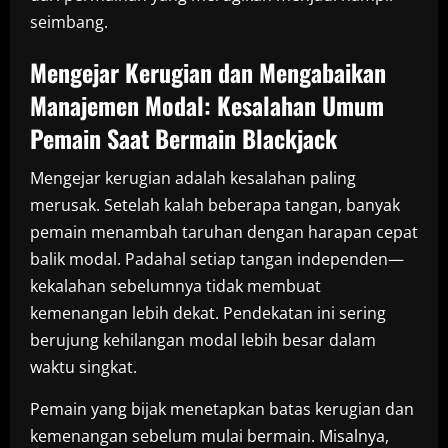
seimbang.
Mengejar Kerugian dan Mengabaikan
Manajemen Modal: Kesalahan Umum
Pemain Saat Bermain Blackjack
Mengejar kerugian adalah kesalahan paling
merusak. Setelah kalah beberapa tangan, banyak
pemain menambah taruhan dengan harapan cepat
balik modal. Padahal setiap tangan independen—
kekalahan sebelumnya tidak membuat
kemenangan lebih dekat. Pendekatan ini sering
berujung kehilangan modal lebih besar dalam
waktu singkat.
Pemain yang bijak menetapkan batas kerugian dan
kemenangan sebelum mulai bermain. Misalnya,