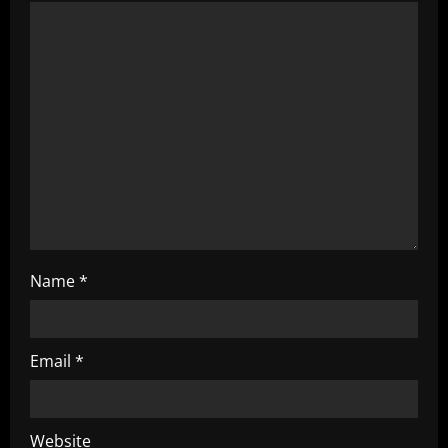
g
a
t
i
o
n
Name
*
Email
*
Website