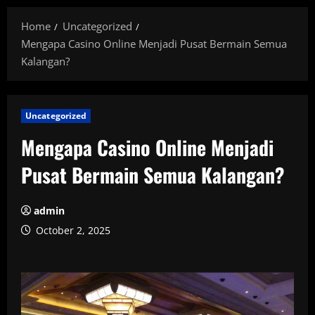
Menu
Home
Uncategorized
Mengapa Casino Online Menjadi Pusat Bermain Semua
Kalangan?
Uncategorized
Mengapa Casino Online Menjadi
Pusat Bermain Semua Kalangan?
admin
October 2, 2025