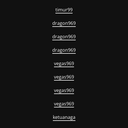
timur99
dragon969
dragon969
dragon969
vegas969
vegas969
vegas969
vegas969
ketuanaga