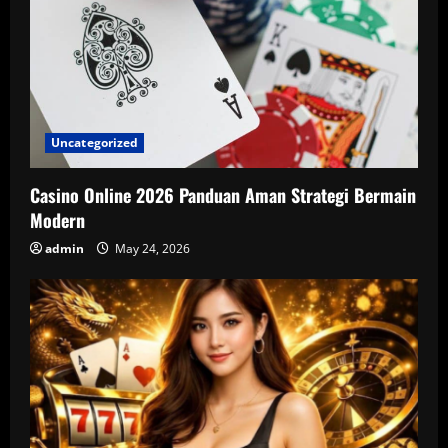
Uncategorized
Casino Online 2026 Panduan Aman Strategi Bermain
Modern
admin
May 24, 2026