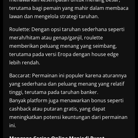
terutama bagi pemain yang mahir dalam membaca
lawan dan mengelola strategi taruhan.
Roulette: Dengan opsi taruhan sederhana seperti
merah/hitam atau genap/ganjil, roulette
memberikan peluang menang yang seimbang,
terutama pada versi Eropa dengan house edge
lebih rendah.
Baccarat: Permainan ini populer karena aturannya
yang sederhana dan peluang menang yang relatif
tinggi, terutama pada taruhan banker.
Banyak platform juga menawarkan bonus seperti
cashback atau putaran gratis, yang dapat
meningkatkan potensi keuntungan dari permainan
ini.