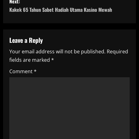
s
Next:
Kakek 65 Tahun Sabet Hadiah Utama Kasino Mewah
t
n
a
Leave a Reply
Your email address will not be published.
Required
v
fields are marked
*
i
Comment
*
g
a
t
i
o