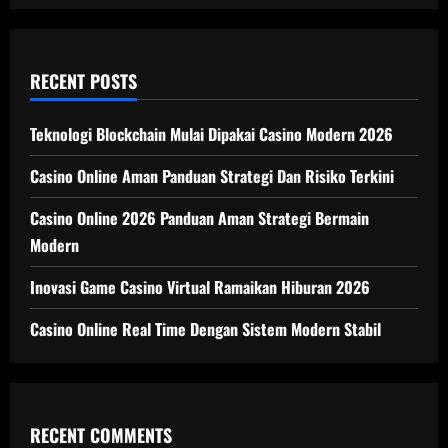
RECENT POSTS
Teknologi Blockchain Mulai Dipakai Casino Modern 2026
Casino Online Aman Panduan Strategi Dan Risiko Terkini
Casino Online 2026 Panduan Aman Strategi Bermain
Modern
Inovasi Game Casino Virtual Ramaikan Hiburan 2026
Casino Online Real Time Dengan Sistem Modern Stabil
RECENT COMMENTS