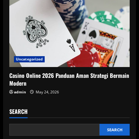
Uncategorized
Casino Online 2026 Panduan Aman Strategi Bermain
Modern
admin
May 24, 2026
SEARCH
SEARCH