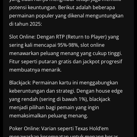
potensi keuntungan. Berikut adalah beberapa
permainan populer yang dikenal menguntungkan
di tahun 2025:
Slot Online: Dengan RTP (Return to Player) yang
sering kali mencapai 95%-98%, slot online
menawarkan peluang menang yang cukup tinggi.
Fitur seperti putaran gratis dan jackpot progresif
membuatnya menarik.
Blackjack: Permainan kartu ini menggabungkan
keberuntungan dan strategi. Dengan house edge
yang rendah (sering di bawah 1%), blackjack
menjadi pilihan bagi pemain yang ingin
memaksimalkan peluang menang.
Poker Online: Varian seperti Texas Hold’em
menawarkan kesempatan untuk menang besar,