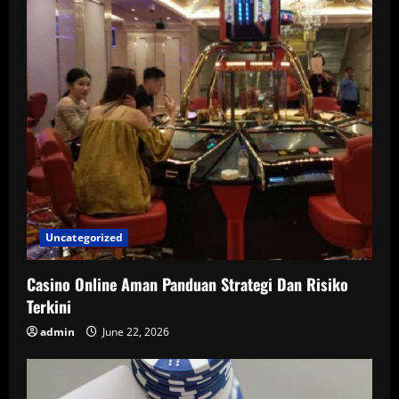
Uncategorized
Casino Online Aman Panduan Strategi Dan Risiko
Terkini
admin
June 22, 2026