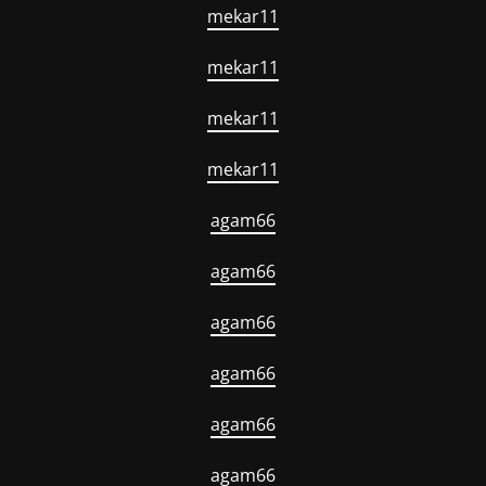
mekar11
mekar11
mekar11
mekar11
agam66
agam66
agam66
agam66
agam66
agam66