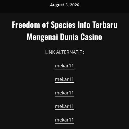
Skip
August 5, 2026
to
content
Freedom of Species Info Terbaru
Mengenai Dunia Casino
LINK ALTERNATIF :
mekar11
mekar11
mekar11
mekar11
mekar11