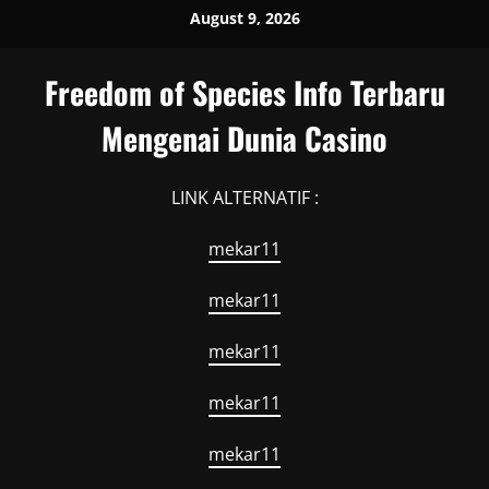
Skip
August 9, 2026
to
content
Freedom of Species Info Terbaru
Mengenai Dunia Casino
LINK ALTERNATIF :
mekar11
mekar11
mekar11
mekar11
mekar11