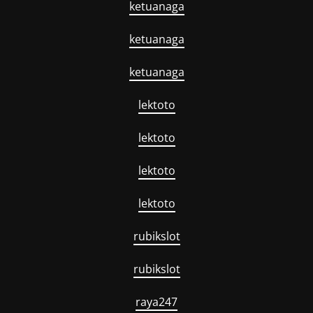
ketuanaga
ketuanaga
ketuanaga
lektoto
lektoto
lektoto
lektoto
rubikslot
rubikslot
raya247