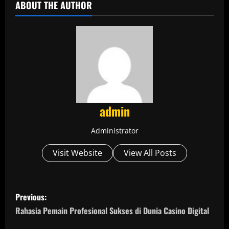
ABOUT THE AUTHOR
admin
Administrator
Visit Website
View All Posts
P
Previous:
o
Rahasia Pemain Profesional Sukses di Dunia Casino Digital