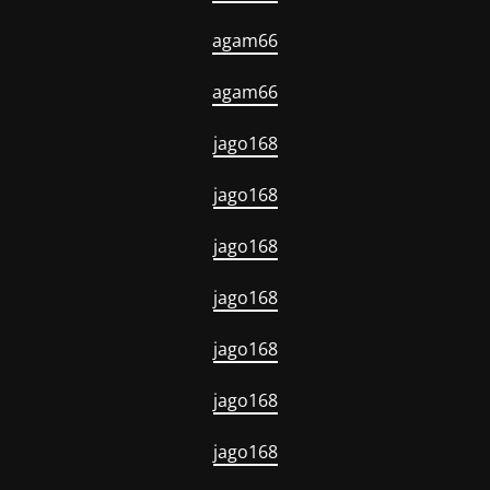
agam66
agam66
jago168
jago168
jago168
jago168
jago168
jago168
jago168