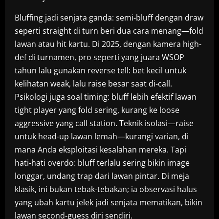
Bluffing jadi senjata ganda: semi-bluff dengan draw
seperti straight di turn beri dua cara menang—fold
lawan atau hit kartu. Di 2025, dengan kamera high-
def di turnamen, pro seperti yang juara WSOP
tahun lalu gunakan reverse tell: bet kecil untuk
kelihatan weak, lalu raise besar saat di-call.
Psikologi juga soal timing: bluff lebih efektif lawan
tight player yang fold sering, kurang ke loose
aggressive yang call station. Teknik isolasi—raise
untuk head-up lawan lemah—kurangi varian, di
mana Anda eksploitasi kesalahan mereka. Tapi
hati-hati overdo: bluff terlalu sering bikin image
longgar, undang trap dari lawan pintar. Di meja
klasik, ini bukan tebak-tebakan; ia observasi halus
yang ubah kartu jelek jadi senjata mematikan, bikin
lawan second-guess diri sendiri.