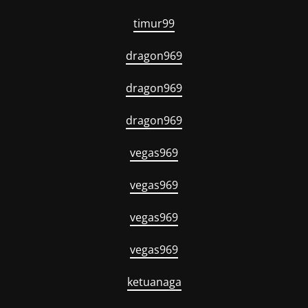
timur99
dragon969
dragon969
dragon969
vegas969
vegas969
vegas969
vegas969
ketuanaga