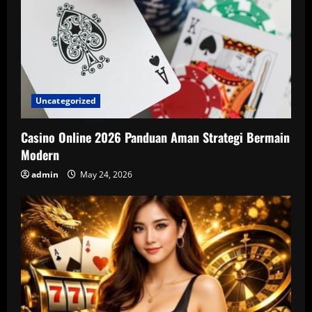
Uncategorized
Casino Online 2026 Panduan Aman Strategi Bermain
Modern
admin
May 24, 2026