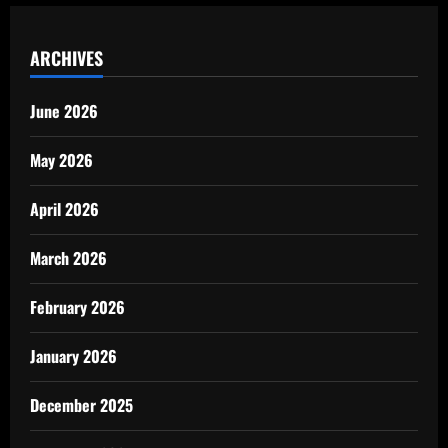
ARCHIVES
June 2026
May 2026
April 2026
March 2026
February 2026
January 2026
December 2025