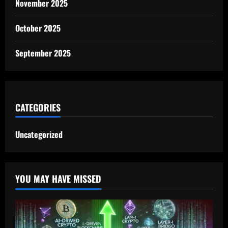
November 2025
October 2025
September 2025
CATEGORIES
Uncategorized
YOU MAY HAVE MISSED