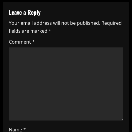
n
a
Leave a Reply
Your email address will not be published.
Required
v
fields are marked
*
i
Comment
*
g
a
t
i
o
n
Name
*