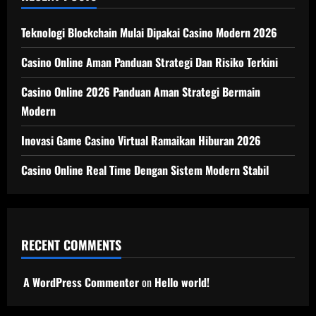
Teknologi Blockchain Mulai Dipakai Casino Modern 2026
Casino Online Aman Panduan Strategi Dan Risiko Terkini
Casino Online 2026 Panduan Aman Strategi Bermain
Modern
Inovasi Game Casino Virtual Ramaikan Hiburan 2026
Casino Online Real Time Dengan Sistem Modern Stabil
RECENT COMMENTS
A WordPress Commenter
on
Hello world!