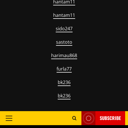
hantam11
hantam11
sido247
sastoto
harimau868
furla77
bk236
bk236
SUBSCRIBE
Primary