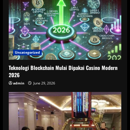
Uncategorized
Teknologi Blockchain Mulai Dipakai Casino Modern
2026
admin
June 29, 2026