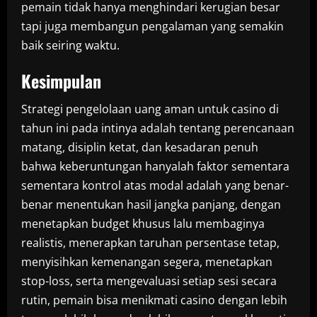
pemain tidak hanya menghindari kerugian besar
tapi juga membangun pengalaman yang semakin
baik seiring waktu.
Kesimpulan
Strategi pengelolaan uang aman untuk casino di
tahun ini pada intinya adalah tentang perencanaan
matang, disiplin ketat, dan kesadaran penuh
bahwa keberuntungan hanyalah faktor sementara
sementara kontrol atas modal adalah yang benar-
benar menentukan hasil jangka panjang, dengan
menetapkan budget khusus lalu membaginya
realistis, menerapkan taruhan persentase tetap,
menyisihkan kemenangan segera, menetapkan
stop-loss, serta mengevaluasi setiap sesi secara
rutin, pemain bisa menikmati casino dengan lebih