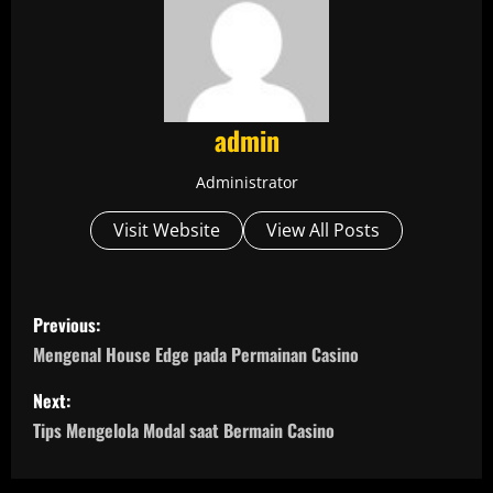
admin
Administrator
Visit Website
View All Posts
P
Previous:
o
Mengenal House Edge pada Permainan Casino
s
Next:
Tips Mengelola Modal saat Bermain Casino
t