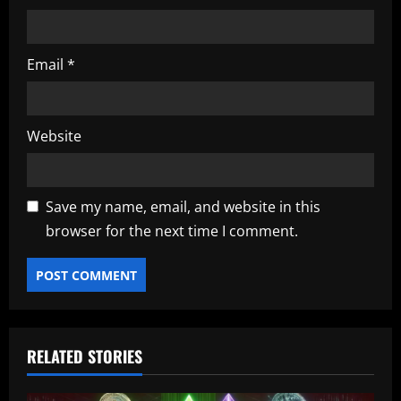
Email
*
Website
Save my name, email, and website in this
browser for the next time I comment.
RELATED STORIES