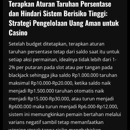
Terapkan Aturan Taruhan Persentase
dan Hindari Sistem Berisiko Tinggi:
Strategi Pengelolaan Uang Aman untuk
Casino
Setelah budget ditetapkan, terapkan aturan
taruhan persentase tetap dari saldo saat itu untuk
setiap aksi permainan, idealnya tidak lebih dari 1-
2% per putaran pada slot atau per tangan pada
blackjack sehingga jika saldo Rp1.000.000 taruhan
maksimal Rp10.000-Rp20.000, ketika saldo naik
menjadi Rp1.500.000 taruhan otomatis naik
menjadi Rp15.000-Rp30.000, atau turun menjadi
Rp600.000 maka turun menjadi Rp6.000-Rp12.000,
sistem ini memungkinkan pemain bertahan melalui
varians negatif sambil tetap memanfaatkan