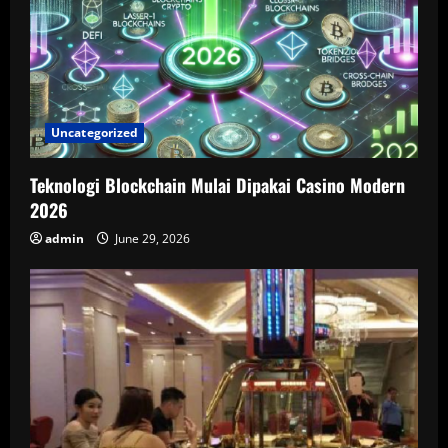
Uncategorized
Teknologi Blockchain Mulai Dipakai Casino Modern
2026
admin
June 29, 2026