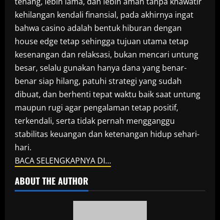
tenang, lebih lama, dan lebih aman tanpa khawatir
kehilangan kendali finansial, pada akhirnya ingat
bahwa casino adalah bentuk hiburan dengan
house edge tetap sehingga tujuan utama tetap
kesenangan dan relaksasi, bukan mencari untung
besar, selalu gunakan hanya dana yang benar-
benar siap hilang, patuhi strategi yang sudah
dibuat, dan berhenti tepat waktu baik saat untung
maupun rugi agar pengalaman tetap positif,
terkendali, serta tidak pernah mengganggu
stabilitas keuangan dan ketenangan hidup sehari-
hari.
BACA SELENGKAPNYA DI…
ABOUT THE AUTHOR