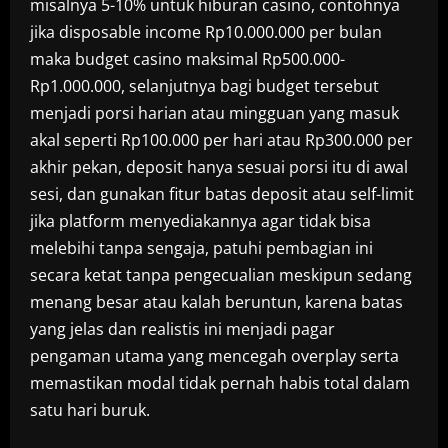
misalnya 5-10% untuk hiburan casino, contohnya
jika disposable income Rp10.000.000 per bulan
maka budget casino maksimal Rp500.000-
Rp1.000.000, selanjutnya bagi budget tersebut
menjadi porsi harian atau mingguan yang masuk
akal seperti Rp100.000 per hari atau Rp300.000 per
akhir pekan, deposit hanya sesuai porsi itu di awal
sesi, dan gunakan fitur batas deposit atau self-limit
jika platform menyediakannya agar tidak bisa
melebihi tanpa sengaja, patuhi pembagian ini
secara ketat tanpa pengecualian meskipun sedang
menang besar atau kalah beruntun, karena batas
yang jelas dan realistis ini menjadi pagar
pengaman utama yang mencegah overplay serta
memastikan modal tidak pernah habis total dalam
satu hari buruk.