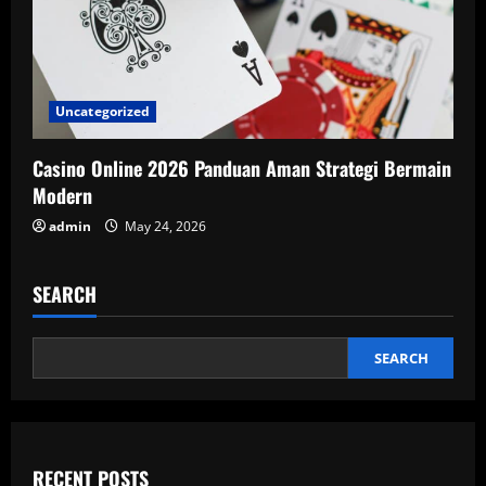
Uncategorized
Casino Online 2026 Panduan Aman Strategi Bermain
Modern
admin
May 24, 2026
SEARCH
SEARCH
RECENT POSTS