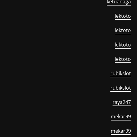
ketuanaga
lektoto
lektoto
lektoto
lektoto
rubikslot
rubikslot
raya247
mekar99
mekar99