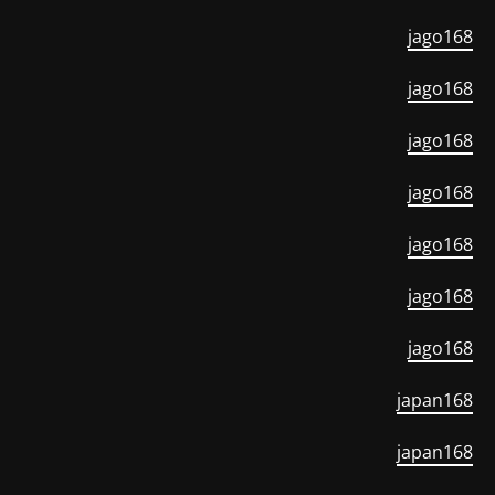
jago168
jago168
jago168
jago168
jago168
jago168
jago168
japan168
japan168