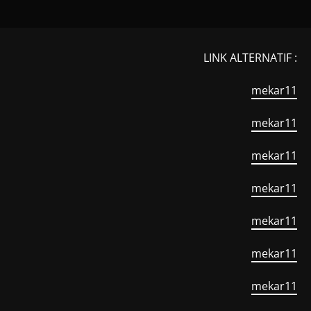
LINK ALTERNATIF :
mekar11
mekar11
mekar11
mekar11
mekar11
mekar11
mekar11