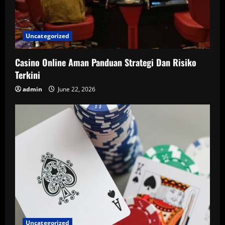
Uncategorized
Casino Online Aman Panduan Strategi Dan Risiko
Terkini
admin
June 22, 2026
Uncategorized