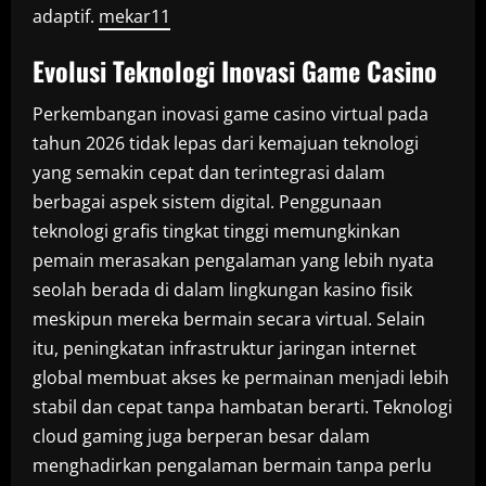
adaptif.
mekar11
Evolusi Teknologi Inovasi Game Casino
Perkembangan inovasi game casino virtual pada
tahun 2026 tidak lepas dari kemajuan teknologi
yang semakin cepat dan terintegrasi dalam
berbagai aspek sistem digital. Penggunaan
teknologi grafis tingkat tinggi memungkinkan
pemain merasakan pengalaman yang lebih nyata
seolah berada di dalam lingkungan kasino fisik
meskipun mereka bermain secara virtual. Selain
itu, peningkatan infrastruktur jaringan internet
global membuat akses ke permainan menjadi lebih
stabil dan cepat tanpa hambatan berarti. Teknologi
cloud gaming juga berperan besar dalam
menghadirkan pengalaman bermain tanpa perlu