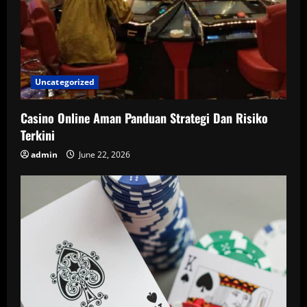
Uncategorized
Casino Online Aman Panduan Strategi Dan Risiko
Terkini
admin
June 22, 2026