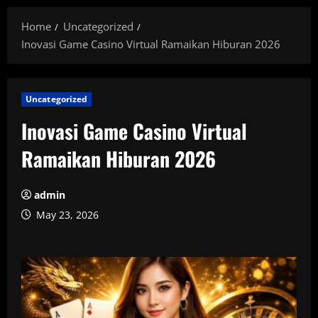
Menu
Home
Uncategorized
Inovasi Game Casino Virtual Ramaikan Hiburan 2026
Uncategorized
Inovasi Game Casino Virtual
Ramaikan Hiburan 2026
admin
May 23, 2026