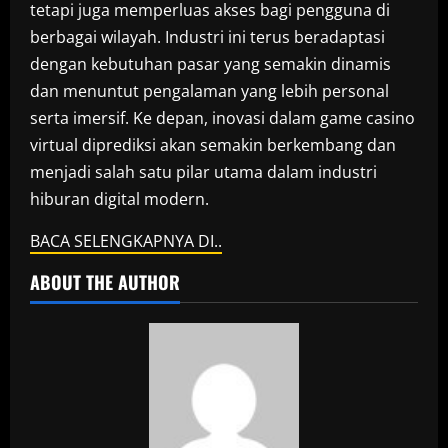
tetapi juga memperluas akses bagi pengguna di
berbagai wilayah. Industri ini terus beradaptasi
dengan kebutuhan pasar yang semakin dinamis
dan menuntut pengalaman yang lebih personal
serta imersif. Ke depan, inovasi dalam game casino
virtual diprediksi akan semakin berkembang dan
menjadi salah satu pilar utama dalam industri
hiburan digital modern.
BACA SELENGKAPNYA DI..
ABOUT THE AUTHOR