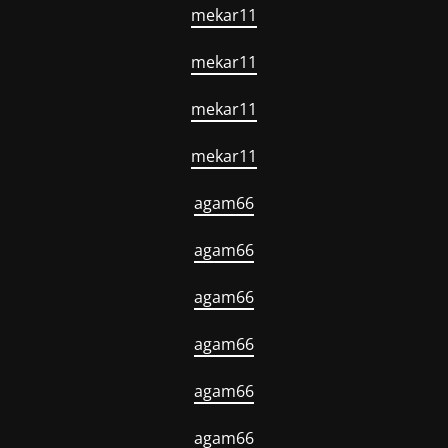
mekar11
mekar11
mekar11
mekar11
agam66
agam66
agam66
agam66
agam66
agam66