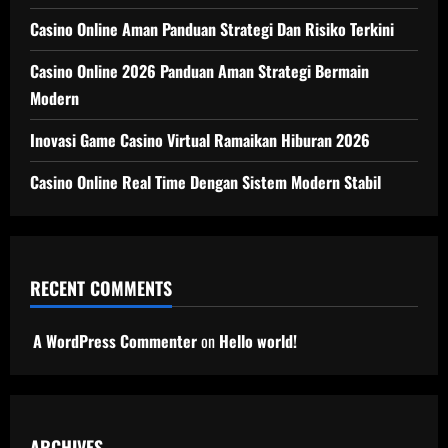
Casino Online Aman Panduan Strategi Dan Risiko Terkini
Casino Online 2026 Panduan Aman Strategi Bermain
Modern
Inovasi Game Casino Virtual Ramaikan Hiburan 2026
Casino Online Real Time Dengan Sistem Modern Stabil
RECENT COMMENTS
A WordPress Commenter
on
Hello world!
ARCHIVES