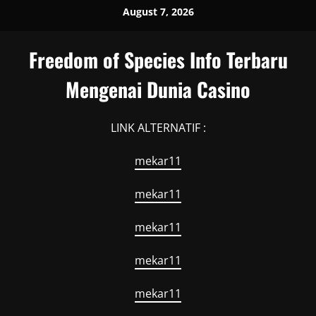
Skip
August 7, 2026
to
content
Freedom of Species Info Terbaru
Mengenai Dunia Casino
LINK ALTERNATIF :
mekar11
mekar11
mekar11
mekar11
mekar11