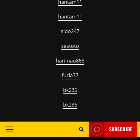
hantam11
hantam11
sido247
sastoto
harimau868
furla77
bk236
bk236
SUBSCRIBE
Primary