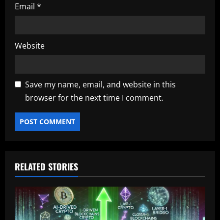
Email
*
Website
Save my name, email, and website in this
browser for the next time I comment.
RELATED STORIES