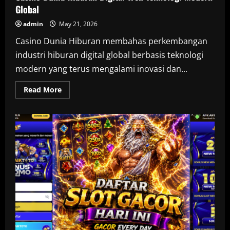
Global
admin
May 21, 2026
Casino Dunia Hiburan membahas perkembangan
industri hiburan digital global berbasis teknologi
modern yang terus mengalami inovasi dan...
Read
Read More
more
about
Casino
Dunia
Hiburan
Digital
Tren
Teknologi
Modern
Global