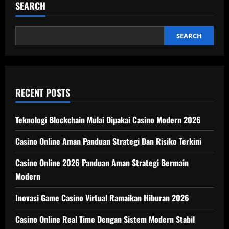
SEARCH
SEARCH
RECENT POSTS
Teknologi Blockchain Mulai Dipakai Casino Modern 2026
Casino Online Aman Panduan Strategi Dan Risiko Terkini
Casino Online 2026 Panduan Aman Strategi Bermain
Modern
Inovasi Game Casino Virtual Ramaikan Hiburan 2026
Casino Online Real Time Dengan Sistem Modern Stabil