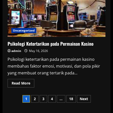
Global
Uncategorized
Psikologi Ketertarikan pada Permainan Kasino
admin
May 16, 2026
Psikologi ketertarikan pada permainan kasino
membahas faktor emosi, motivasi, dan pola pikir
yang membuat orang tertarik pada...
Read
Read More
more
about
Psikologi
Posts
Ketertarikan
1
2
3
4
…
18
Next
pada
Permainan
pagination
Kasino