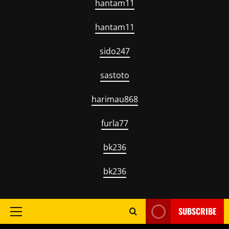
hantam11
hantam11
sido247
sastoto
harimau868
furla77
bk236
bk236
SUBSCRIBE
Primary