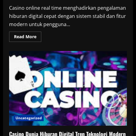
Casino online real time menghadirkan pengalaman
hiburan digital cepat dengan sistem stabil dan fitur
modern untuk pengguna...
Read
Read More
more
about
Casino
Online
Real
Time
Dengan
Sistem
Modern
Stabil
Uncategorized
Casino Dunia Hiburan Digital Tren Teknologi Modern