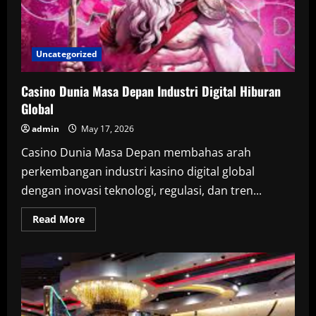
Uncategorized
Casino Dunia Masa Depan Industri Digital Hiburan
Global
admin
May 17, 2026
Casino Dunia Masa Depan membahas arah
perkembangan industri kasino digital global
dengan inovasi teknologi, regulasi, dan tren...
Read
Read More
more
about
Casino
Dunia
Masa
Depan
Industri
Digital
Hiburan