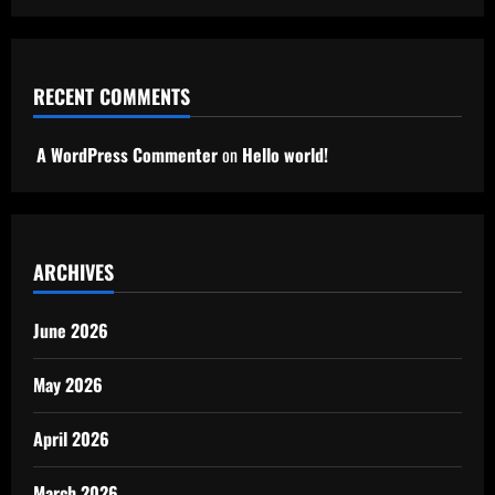
RECENT COMMENTS
A WordPress Commenter
on
Hello world!
ARCHIVES
June 2026
May 2026
April 2026
March 2026