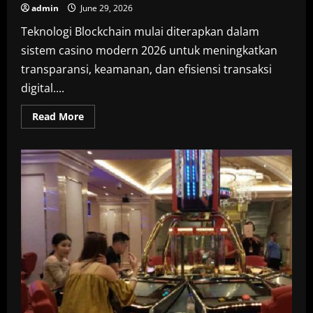
admin
June 29, 2026
Teknologi Blockchain mulai diterapkan dalam
sistem casino modern 2026 untuk meningkatkan
transparansi, keamanan, dan efisiensi transaksi
digital....
Read
Read More
more
about
Teknologi
Blockchain
Mulai
Dipakai
Casino
Modern
2026