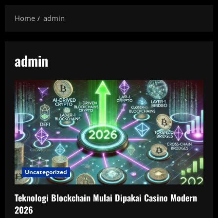
Menu
Home
admin
admin
Uncategorized
Teknologi Blockchain Mulai Dipakai Casino Modern
2026