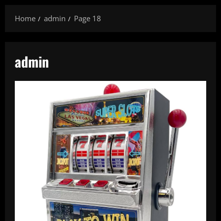
Menu
Home
admin
Page 18
admin