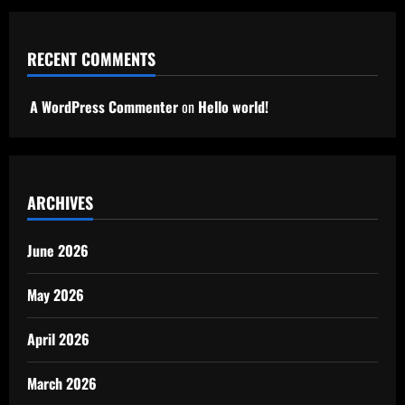
RECENT COMMENTS
A WordPress Commenter
on
Hello world!
ARCHIVES
June 2026
May 2026
April 2026
March 2026