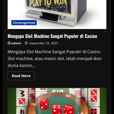
Uncategorized
Mengapa Slot Machine Sangat Populer di Casino
admin
September 25, 2025
Mengapa Slot Machine Sangat Populer di Casino.
Slot machine, atau mesin slot, telah menjadi ikon
dunia kasino,...
Read
Read More
more
about
Mengapa
Slot
Machine
Sangat
Populer
di
Casino