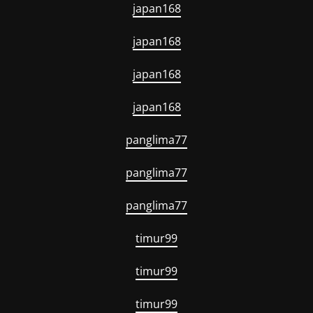
japan168
japan168
japan168
japan168
panglima77
panglima77
panglima77
timur99
timur99
timur99