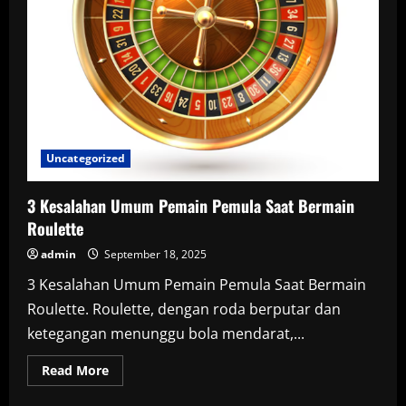
Uncategorized
3 Kesalahan Umum Pemain Pemula Saat Bermain
Roulette
admin
September 18, 2025
3 Kesalahan Umum Pemain Pemula Saat Bermain
Roulette. Roulette, dengan roda berputar dan
ketegangan menunggu bola mendarat,...
Read
Read More
more
about