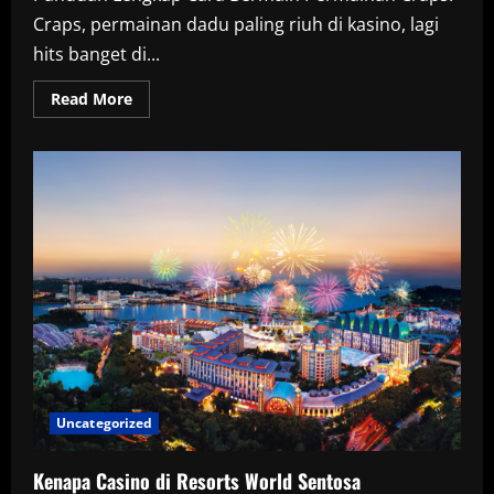
Craps, permainan dadu paling riuh di kasino, lagi
hits banget di...
Read
Read More
more
about
Panduan
Lengkap
Cara
Bermain
Permainan Craps
Uncategorized
Kenapa Casino di Resorts World Sentosa