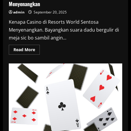
Menyenangkan
admin
September 20, 2025
Kenapa Casino di Resorts World Sentosa
Menyenangkan. Bayangkan suara dadu bergulir di
meja sic bo sambil angin...
Read
Read More
more
about
Kenapa
Casino
di
Resorts
World
Sentosa
Menyenangkan