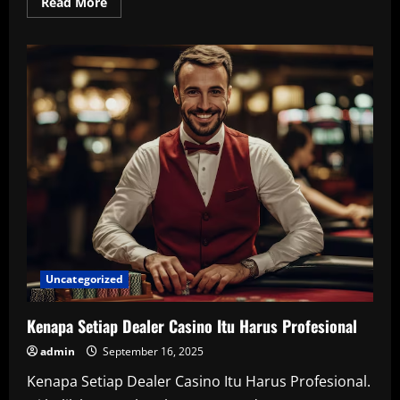
Read
Read More
more
about
Cara
Ampuh
Untuk
Menaruh
Angka
Taruhan
Baccarat
Uncategorized
Kenapa Setiap Dealer Casino Itu Harus Profesional
admin
September 16, 2025
Kenapa Setiap Dealer Casino Itu Harus Profesional.