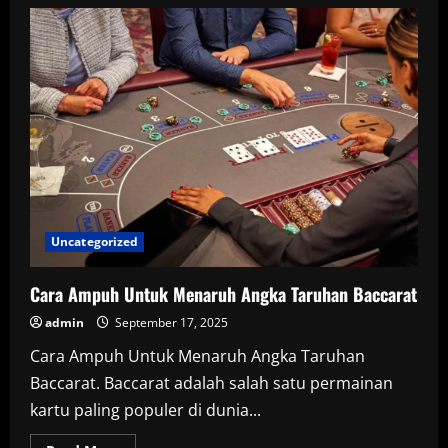
3
Kesalahan
Umum
Pemain
Pemula
Saat
Bermain
Roulette
Uncategorized
Cara Ampuh Untuk Menaruh Angka Taruhan Baccarat
admin
September 17, 2025
Cara Ampuh Untuk Menaruh Angka Taruhan
Baccarat. Baccarat adalah salah satu permainan
kartu paling populer di dunia...