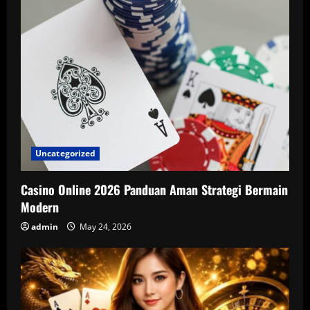
Uncategorized
Casino Online 2026 Panduan Aman Strategi Bermain
Modern
admin
May 24, 2026