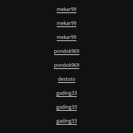
mekar99
mekar99
mekar99
pondok969
pondok969
destoto
gading33
gading33
gading33