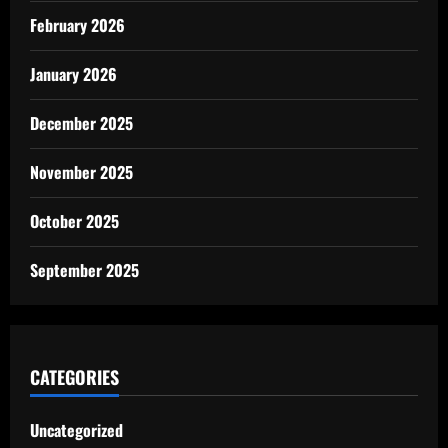
February 2026
January 2026
December 2025
November 2025
October 2025
September 2025
CATEGORIES
Uncategorized