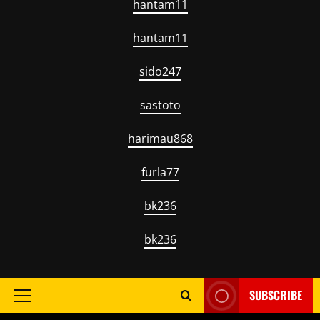
hantam11
hantam11
sido247
sastoto
harimau868
furla77
bk236
bk236
SUBSCRIBE
Primary