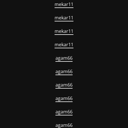
mekar11
mekar11
mekar11
mekar11
agam66
agam66
agam66
agam66
agam66
agam66