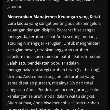
jaminan.
Menerapkan Manajemen Keuangan yang Ketat
Cara kedua yang sangat penting adalah mengelola
keuangan dengan disiplin. Baccarat bisa sangat
menggoda, terutama saat Anda sedang menang
atau ingin mengejar kerugian. Untuk menghindari
kerugian besar, tetapkan anggaran taruhan
sebelum mulai bermain dan patuhi batas tersebut.
Salah satu pendekatan populer adalah
menggunakan strategi taruhan tetap (flat betting),
di mana Anda memasang jumlah taruhan yang
sama di setiap putaran, misalnya 5% dari total
anggaran Anda. Pendekatan ini mengurangi risiko
kehilangan seluruh modal dalam waktu singkat.
Alternatifnya, Anda bisa mencoba sistem taruhan
progresif seperti Martingale, di mana Anda