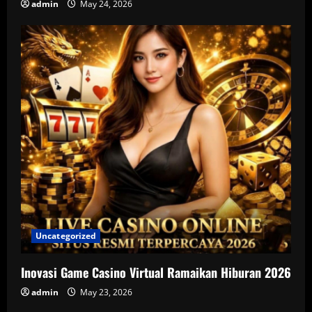
admin
May 24, 2026
Uncategorized
Inovasi Game Casino Virtual Ramaikan Hiburan 2026
admin
May 23, 2026