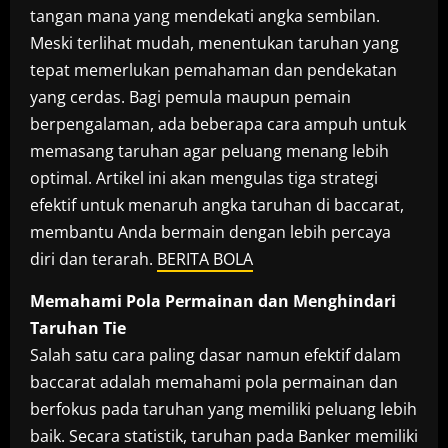
tangan mana yang mendekati angka sembilan.
Meski terlihat mudah, menentukan taruhan yang
tepat memerlukan pemahaman dan pendekatan
yang cerdas. Bagi pemula maupun pemain
berpengalaman, ada beberapa cara ampuh untuk
memasang taruhan agar peluang menang lebih
optimal. Artikel ini akan mengulas tiga strategi
efektif untuk menaruh angka taruhan di baccarat,
membantu Anda bermain dengan lebih percaya
diri dan terarah.
BERITA BOLA
Memahami Pola Permainan dan Menghindari
Taruhan Tie
Salah satu cara paling dasar namun efektif dalam
baccarat adalah memahami pola permainan dan
berfokus pada taruhan yang memiliki peluang lebih
baik. Secara statistik, taruhan pada Banker memiliki