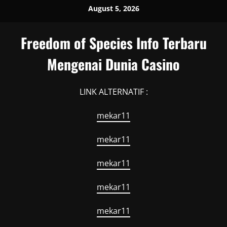
Skip
August 5, 2026
to
content
Freedom of Species Info Terbaru
Mengenai Dunia Casino
LINK ALTERNATIF :
mekar11
mekar11
mekar11
mekar11
mekar11