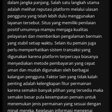
dalam jangka panjang. Salah satu langkah utama
adalah melihat reputasi platform melalui ulasan
pengguna yang telah lebih dulu menggunakan
layanan tersebut. Situs yang memiliki penilaian
positif umumnya mampu menjaga kualitas
pelayanan dan memberikan pengalaman bermain
yang stabil setiap waktu. Selain itu pemain juga
perlu memperhatikan sistem transaksi yang
digunakan karena platform terpercaya biasanya
menyediakan metode pembayaran yang cepat
aman dan mudah digunakan oleh berbagai
kalangan pengguna. Faktor lain yang tidak kalah
penting adalah kelengkapan fitur permainan
karena semakin banyak pilihan yang tersedia maka
semakin besar pula kesempatan pemain untuk
menemukan jenis permainan yang sesuai dengan
minat mereka. Kejelasan informasi mengenai