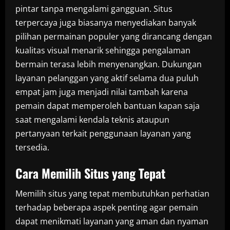
pintar tanpa mengalami gangguan. Situs
terpercaya juga biasanya menyediakan banyak
pilihan permainan populer yang dirancang dengan
kualitas visual menarik sehingga pengalaman
bermain terasa lebih menyenangkan. Dukungan
layanan pelanggan yang aktif selama dua puluh
empat jam juga menjadi nilai tambah karena
pemain dapat memperoleh bantuan kapan saja
saat mengalami kendala teknis ataupun
pertanyaan terkait penggunaan layanan yang
tersedia.
Cara Memilih Situs yang Tepat
Memilih situs yang tepat membutuhkan perhatian
terhadap beberapa aspek penting agar pemain
dapat menikmati layanan yang aman dan nyaman