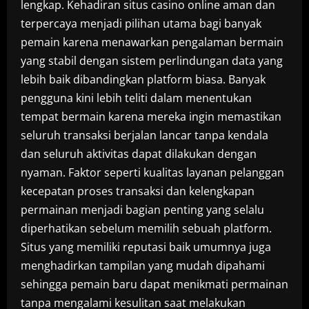
lengkap. Kehadiran situs casino online aman dan
terpercaya menjadi pilihan utama bagi banyak
pemain karena menawarkan pengalaman bermain
yang stabil dengan sistem perlindungan data yang
lebih baik dibandingkan platform biasa. Banyak
pengguna kini lebih teliti dalam menentukan
tempat bermain karena mereka ingin memastikan
seluruh transaksi berjalan lancar tanpa kendala
dan seluruh aktivitas dapat dilakukan dengan
nyaman. Faktor seperti kualitas layanan pelanggan
kecepatan proses transaksi dan kelengkapan
permainan menjadi bagian penting yang selalu
diperhatikan sebelum memilih sebuah platform.
Situs yang memiliki reputasi baik umumnya juga
menghadirkan tampilan yang mudah dipahami
sehingga pemain baru dapat menikmati permainan
tanpa mengalami kesulitan saat melakukan