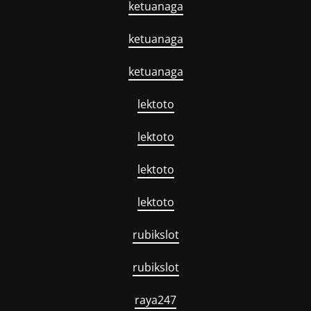
ketuanaga
ketuanaga
ketuanaga
lektoto
lektoto
lektoto
lektoto
rubikslot
rubikslot
raya247