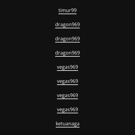
timur99
dragon969
dragon969
dragon969
vegas969
vegas969
vegas969
vegas969
ketuanaga