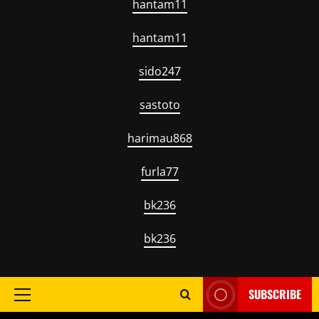
hantam11
hantam11
sido247
sastoto
harimau868
furla77
bk236
bk236
SUBSCRIBE
Primary