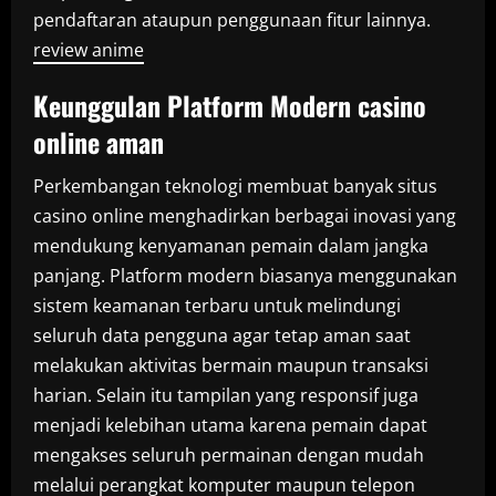
pendaftaran ataupun penggunaan fitur lainnya.
review anime
Keunggulan Platform Modern casino
online aman
Perkembangan teknologi membuat banyak situs
casino online menghadirkan berbagai inovasi yang
mendukung kenyamanan pemain dalam jangka
panjang. Platform modern biasanya menggunakan
sistem keamanan terbaru untuk melindungi
seluruh data pengguna agar tetap aman saat
melakukan aktivitas bermain maupun transaksi
harian. Selain itu tampilan yang responsif juga
menjadi kelebihan utama karena pemain dapat
mengakses seluruh permainan dengan mudah
melalui perangkat komputer maupun telepon