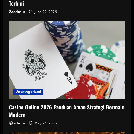
Terkini
admin
June 22, 2026
Uncategorized
Casino Online 2026 Panduan Aman Strategi Bermain
Modern
admin
May 24, 2026