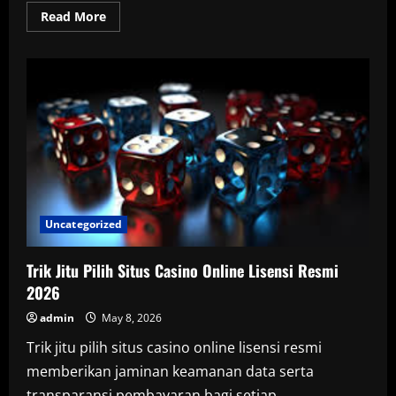
Read
Read More
more
about
Casino
Online
Aman
dan
Terpercaya
untuk
Pemain
Modern
Uncategorized
Trik Jitu Pilih Situs Casino Online Lisensi Resmi
2026
admin
May 8, 2026
Trik jitu pilih situs casino online lisensi resmi
memberikan jaminan keamanan data serta
transparansi pembayaran bagi setiap...