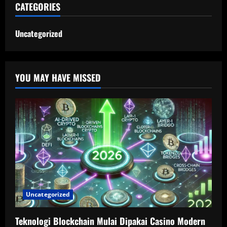
CATEGORIES
Uncategorized
YOU MAY HAVE MISSED
Uncategorized
Teknologi Blockchain Mulai Dipakai Casino Modern