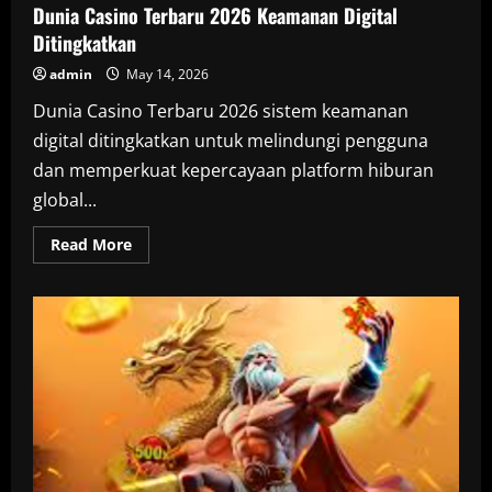
Dunia Casino Terbaru 2026 Keamanan Digital
Ditingkatkan
admin
May 14, 2026
Dunia Casino Terbaru 2026 sistem keamanan
digital ditingkatkan untuk melindungi pengguna
dan memperkuat kepercayaan platform hiburan
global...
Read
Read More
more
about
Dunia
Casino
Terbaru
2026
Keamanan
Digital
Ditingkatkan