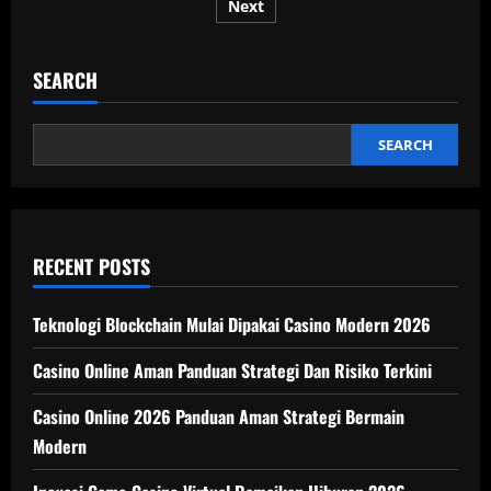
Next
pagination
Perhatian
Penggemar
SEARCH
SEARCH
RECENT POSTS
Teknologi Blockchain Mulai Dipakai Casino Modern 2026
Casino Online Aman Panduan Strategi Dan Risiko Terkini
Casino Online 2026 Panduan Aman Strategi Bermain
Modern