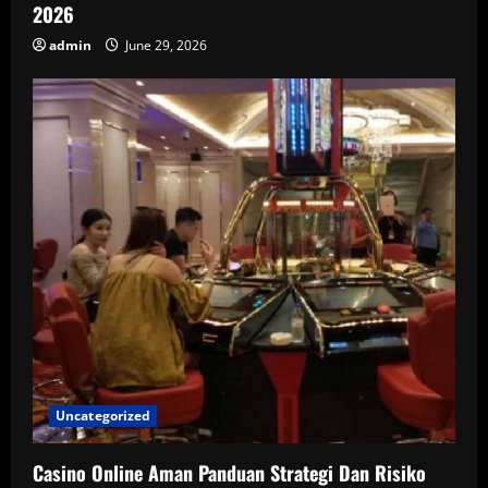
2026
admin
June 29, 2026
Uncategorized
Casino Online Aman Panduan Strategi Dan Risiko