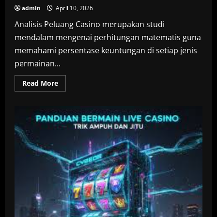
admin
April 10, 2026
Analisis Peluang Casino merupakan studi
mendalam mengenai perhitungan matematis guna
memahami persentase keuntungan di setiap jenis
permainan...
Read
Read More
more
about
Analisis
Peluang
Casino
Cara
Menghitung
Probabilitas
Menang