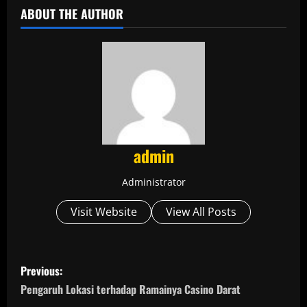
ABOUT THE AUTHOR
admin
Administrator
Visit Website
View All Posts
P
Previous:
o
Pengaruh Lokasi terhadap Ramainya Casino Darat