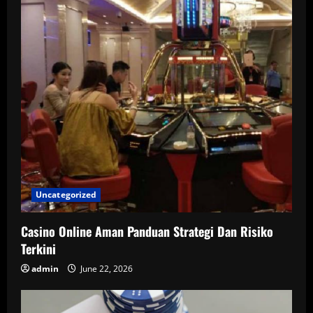
Uncategorized
Casino Online Aman Panduan Strategi Dan Risiko
Terkini
admin
June 22, 2026