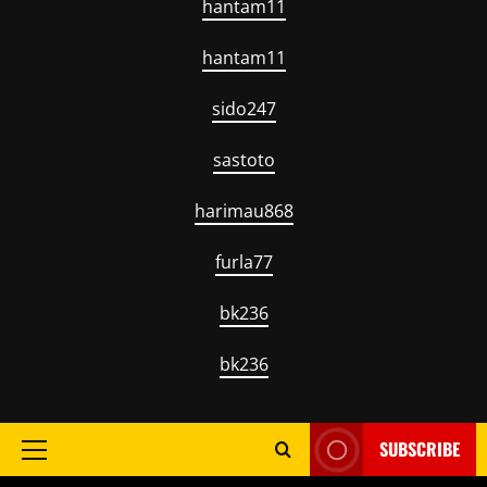
hantam11
hantam11
sido247
sastoto
harimau868
furla77
bk236
bk236
SUBSCRIBE
Primary