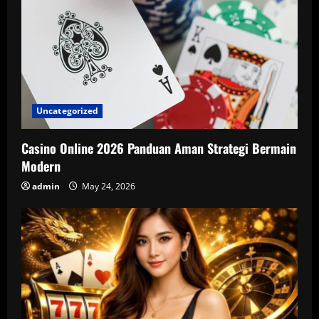
Uncategorized
Casino Online 2026 Panduan Aman Strategi Bermain
Modern
admin
May 24, 2026