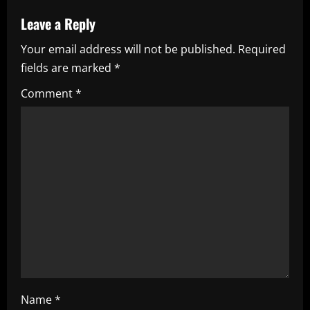
a
Leave a Reply
Your email address will not be published.
Required
v
fields are marked
*
i
Comment
*
g
a
t
i
o
n
Name
*