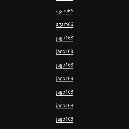
agam66
agam66
jago168
jago168
jago168
jago168
jago168
jago168
jago168