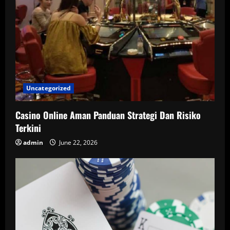
Uncategorized
Casino Online Aman Panduan Strategi Dan Risiko
Terkini
admin
June 22, 2026