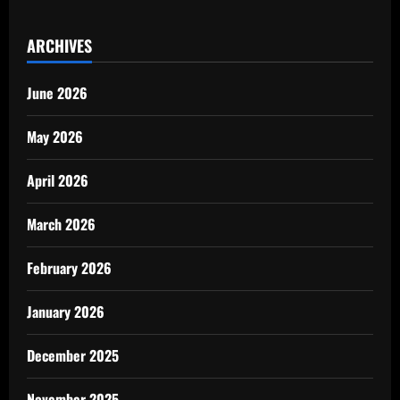
ARCHIVES
June 2026
May 2026
April 2026
March 2026
February 2026
January 2026
December 2025
November 2025