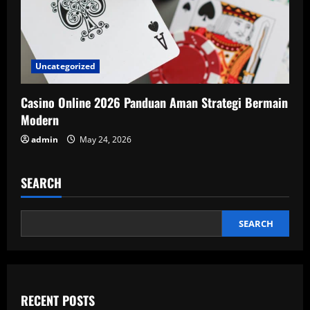
Uncategorized
Casino Online 2026 Panduan Aman Strategi Bermain
Modern
admin
May 24, 2026
SEARCH
SEARCH
RECENT POSTS