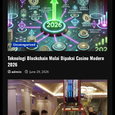
Uncategorized
Teknologi Blockchain Mulai Dipakai Casino Modern
2026
admin
June 29, 2026