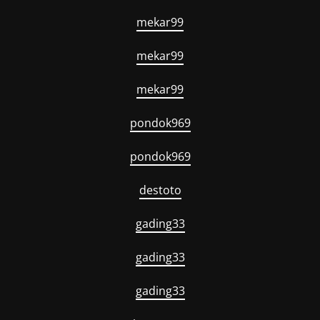
mekar99
mekar99
mekar99
pondok969
pondok969
destoto
gading33
gading33
gading33